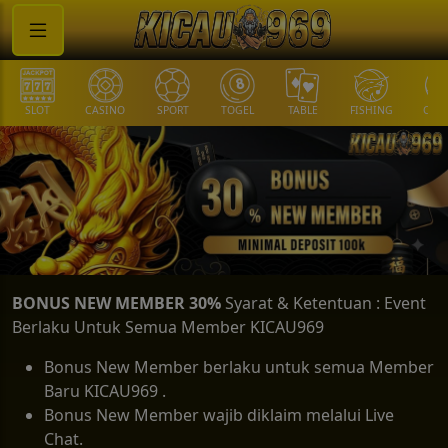
SLOT
CASINO
SPORT
TOGEL
TABLE
FISHING
COCK
BONUS NEW MEMBER 30%
Syarat & Ketentuan : Event
Berlaku Untuk Semua Member KICAU969
Bonus New Member berlaku untuk semua Member
Baru KICAU969 .
Bonus New Member wajib diklaim melalui Live
Chat.