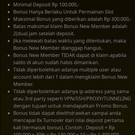
Minimal Deposit Rp 100.000,-
Bonus Hanya Berlaku Untuk Permainan Slot
Maksimal Bonus yang diberikan adalah Rp 300.000,-
Batas maksimal klaim Bonus New Member adalah
2(dua) jam setelah deposit.
Jika melewati batas waktu yang ditentukan, maka
Bonus New Member dianggap hangus.
Bonus New Member TIDAK dapat di klaim apabila
saldo di akun sudah habis dimainkan.
Tidak diperbolehkan adanya multiple user atau
account lebih dari 1 dalam mengklaim Bonus New
Member.
Tidak diperbolehkan adanya ip address yang sama
atau 3rd party seperti VPN/SSH/PROXY/TUNNELING
dengan tujuan untuk mendapatkan Promo Bonus.
Bonus tidak dapat diwithdrawkan sampai anda
mencapai 8x Turnover dari nilai deposit pertama
kali (termasuk bonus). Contoh : Deposit = Rp
100.000 + 30% = Rp 130.000 x 10 = Rp 1.300.000