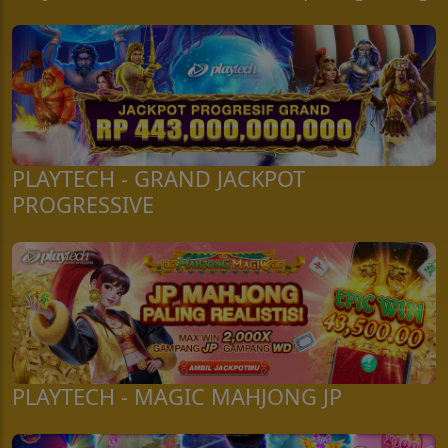
PLAYTECH - GRAND JACKPOT
PROGRESSIVE
PLAYTECH - MAGIC MAHJONG JP