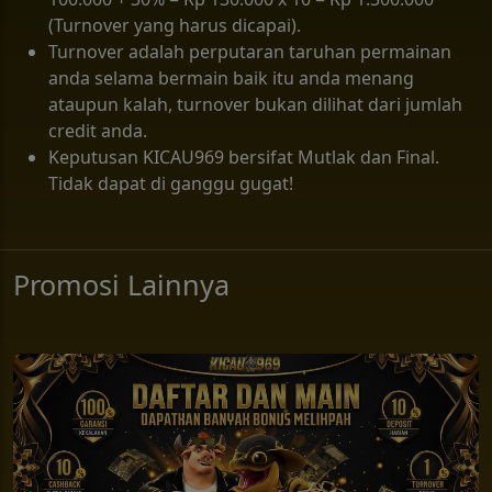
(Turnover yang harus dicapai).
Turnover adalah perputaran taruhan permainan
anda selama bermain baik itu anda menang
ataupun kalah, turnover bukan dilihat dari jumlah
credit anda.
Keputusan KICAU969 bersifat Mutlak dan Final.
Tidak dapat di ganggu gugat!
Promosi Lainnya